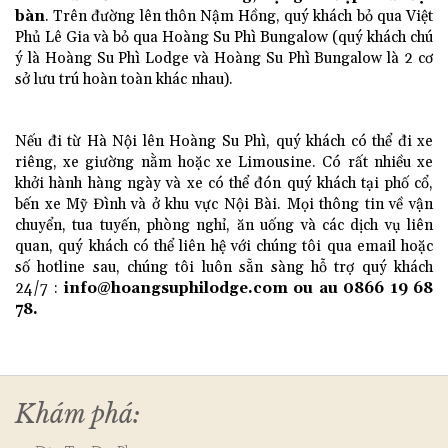
bàn
. Trên đường lên thôn Nậm Hồng, quý khách bỏ qua Việt
Phủ Lê Gia và bỏ qua Hoàng Su Phì Bungalow (quý khách chú
ý là Hoàng Su Phì Lodge và Hoàng Su Phì Bungalow là 2 cơ
sở lưu trú hoàn toàn khác nhau).
Nếu đi từ Hà Nội lên Hoàng Su Phì, quý khách có thể đi xe
riêng, xe giường nằm hoặc xe Limousine. Có rất nhiều xe
khởi hành hàng ngày và xe có thể đón quý khách tại phố cổ,
bến xe Mỹ Đình và ở khu vực Nội Bài. Mọi thông tin về vận
chuyển, tua tuyến, phòng nghỉ, ăn uống và các dịch vụ liên
quan, quý khách có thể liên hệ với chúng tôi qua email hoặc
số hotline sau, chúng tôi luôn sẵn sàng hỗ trợ quý khách
24/7 :
info@hoangsuphilodge.com
ou au 0866 19 68
78.
Khám phá: