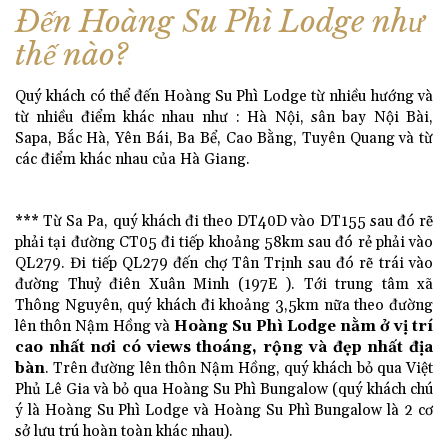
Đến Hoàng Su Phì Lodge như
thế nào?
Quý khách có thể đến Hoàng Su Phì Lodge từ nhiều hướng và
từ nhiều điểm khác nhau như : Hà Nội, sân bay Nội Bài,
Sapa, Bắc Hà, Yên Bái, Ba Bể, Cao Bằng, Tuyên Quang và từ
các điểm khác nhau của Hà Giang.
*** Từ Sa Pa, quý khách đi theo DT40D vào DT155 sau đó rẽ
phải tại đường CT05 đi tiếp khoảng 58km sau đó rẻ phải vào
QL279. Đi tiếp QL279 đến chợ Tân Trịnh sau đó rẽ trái vào
đường Thuỷ điên Xuân Minh (197E ).
Tới trung tâm xã
Thông Nguyên, quý khách đi khoảng 3,5km nữa theo đường
lên thôn Nậm Hồng và
Hoàng Su Phì Lodge nằm ở vị trí
cao nhất nơi có views thoáng, rộng và đẹp nhất địa
bàn
. Trên đường lên thôn Nậm Hồng, quý khách bỏ qua Việt
Phủ Lê Gia và bỏ qua Hoàng Su Phì Bungalow
(quý khách chú
ý là Hoàng Su Phì Lodge và Hoàng Su Phì Bungalow là 2 cơ
sở lưu trú hoàn toàn khác nhau).