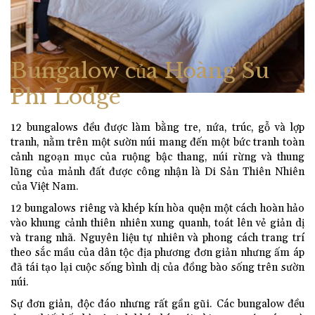
Bungalow của Hoàng Su
Phì Lodge
12 bungalows đều được làm bằng tre, nứa, trúc, gỗ và lợp
tranh, nằm trên một sườn núi mang đến một bức tranh toàn
cảnh ngoạn mục của ruộng bậc thang, núi rừng và thung
lũng của mảnh đất được công nhận là Di Sản Thiên Nhiên
của Việt Nam.
12 bungalows riêng và khép kín hòa quện một cách hoàn hảo
vào khung cảnh thiên nhiên xung quanh, toát lên vẻ giản dị
và trang nhã. Nguyên liệu tự nhiên và phong cách trang trí
theo sắc mầu của dân tộc địa phương đơn giản nhưng ấm áp
đã tái tạo lại cuộc sống bình dị của đồng bào sống trên sườn
núi.
Sự đơn giản, độc đáo nhưng rất gần gũi. Các bungalow đều