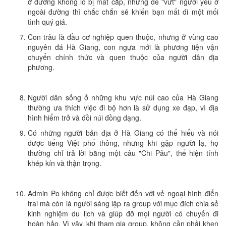
ở đường không lo bị mất cắp, nhưng để "vứt" người yêu ở
ngoài đường thì chắc chắn sẽ khiến bạn mất đi một mối
tình quý giá.
Con trâu là đầu cơ nghiệp quen thuộc, nhưng ở vùng cao
nguyên đá Hà Giang, con ngựa mới là phương tiện vận
chuyển chính thức và quen thuộc của người dân địa
phương.
Người dân sống ở những khu vực núi cao của Hà Giang
thường ưa thích việc đi bộ hơn là sử dụng xe đạp, vì địa
hình hiểm trở và đồi núi đồng dạng.
Có những người bản địa ở Hà Giang có thể hiểu và nói
được tiếng Việt phổ thông, nhưng khi gặp người lạ, họ
thường chỉ trả lời bằng một câu "Chi Pâu", thể hiện tính
khép kín và thận trọng.
Admin Po không chỉ được biết đến với vẻ ngoại hình điển
trai mà còn là người sáng lập ra group với mục đích chia sẻ
kinh nghiệm du lịch và giúp đỡ mọi người có chuyến đi
hoàn hảo. Vì vậy, khi tham gia group, không cần phải khen