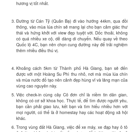
hương vị tốt nhất.
Đường từ Cán Tỷ (Quản Bạ) đi vào hướng 44km, qua đồi
thông, vào mùa lúa chín sẽ mang lại cho bạn cảm giác thư
thái và hứng khởi với view đẹp tuyệt vời. Dốc thoải, không
có quá nhiều xe cộ, dễ dàng di chuyển. Nếu quay về theo
Quốc lộ 4C, bạn nên chọn cung đường này để trải nghiệm
thêm nhiều điều thú vị.
Khoảng cách 5km từ Thành phố Hà Giang, bạn sẽ đến
được với một Hoàng Su Phì thu nhỏ, nơi mà mùa lúa chín
và mùa nước đổ tạo nên cảnh đẹp hùng vĩ và lãng mạn của
vùng cao nguyên này.
Việc check-in cùng cây Cô đơn chỉ là niềm tin dân gian,
không có cơ sở khoa học. Thực tế, để tìm được người yêu,
bạn cần phải giao lưu, kết bạn và tìm hiểu nhiều hơn với
mọi người, có thể là ở homestay hay các hoạt động xã hội
khác.
Trong vùng đất Hà Giang, việc để xe máy, xe đạp hay ô tô