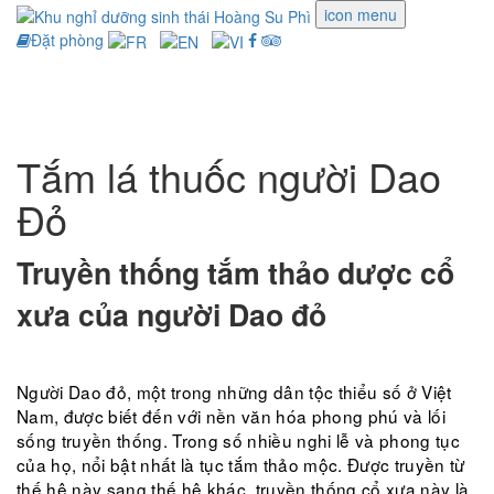
icon menu
Đặt phòng
Toggle
navigati
Tắm lá thuốc người Dao
Đỏ
Truyền thống tắm thảo dược cổ
xưa của người Dao đỏ
Người Dao đỏ, một trong những dân tộc thiểu số ở Việt
Nam, được biết đến với nền văn hóa phong phú và lối
sống truyền thống. Trong số nhiều nghi lễ và phong tục
của họ, nổi bật nhất là tục tắm thảo mộc. Được truyền từ
thế hệ này sang thế hệ khác, truyền thống cổ xưa này là