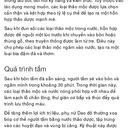
thống lâu đời, đòi hỏi kỹ năng và kiến ​​thức. Tùy thuộc vào
tác dụng mong muốn, các loại thảo mộc được lựa chọn
cẩn thận và kết hợp theo tỷ lệ cụ thể để tạo ra một hỗn
hợp thảo dược mạnh mẽ.
Sau khi đun sôi các loại thảo mộc trong nước, hỗn hợp
được để nguội một lúc trước khi chuyển vào bồn hoặc
thùng gỗ, theo truyền thống được làm từ tre. Điều này
cho phép các loại thảo mộc ngấm vào nước, tạo ra một
loại bia đậm đà và thơm.
Quá trình tắm
Sau khi bồn tắm đã sẵn sàng, người tắm sẽ vào bồn và
ngâm mình trong khoảng 30 phút. Trong thời gian này,
các loại thảo mộc và nước nóng phối hợp với nhau để
làm sạch lỗ chân lông, thư giãn cơ bắp và thúc đẩy quá
trình lưu thông máu.
Để tăng thêm lợi ích trị liệu, phụ nữ Dao đỏ thường xoa
bóp cơ thể người tắm bằng nước thảo dược, tập trung
vào các huyệt đạo và vùng bị căng. Kỹ thuật này được