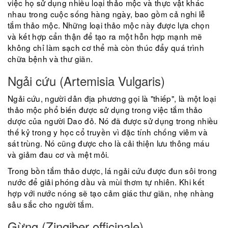
việc họ sử dụng nhiều loại thảo mộc và thực vật khác
nhau trong cuộc sống hàng ngày, bao gồm cả nghi lễ
tắm thảo mộc. Những loại thảo mộc này được lựa chọn
và kết hợp cẩn thận để tạo ra một hỗn hợp mạnh mẽ
không chỉ làm sạch cơ thể mà còn thúc đẩy quá trình
chữa bệnh và thư giãn.
Ngải cứu (Artemisia Vulgaris)
Ngải cứu, người dân địa phương gọi là "thiếp", là một loại
thảo mộc phổ biến được sử dụng trong việc tắm thảo
dược của người Dao đỏ. Nó đã được sử dụng trong nhiều
thế kỷ trong y học cổ truyền vì đặc tính chống viêm và
sát trùng. Nó cũng được cho là cải thiện lưu thông máu
và giảm đau cơ và mệt mỏi.
Trong bồn tắm thảo dược, lá ngải cứu được đun sôi trong
nước để giải phóng dầu và mùi thơm tự nhiên. Khi kết
hợp với nước nóng sẽ tạo cảm giác thư giãn, nhẹ nhàng
sâu sắc cho người tắm.
Gừng (Zingiber officinale)