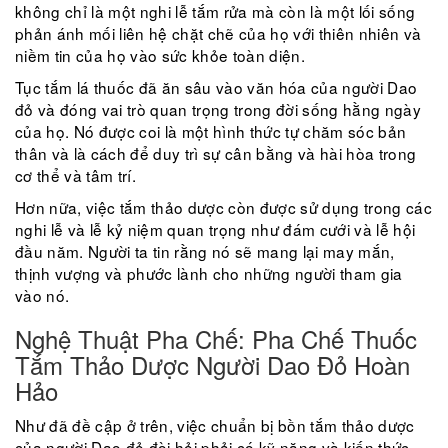
không chỉ là một nghi lễ tắm rửa mà còn là một lối sống
phản ánh mối liên hệ chặt chẽ của họ với thiên nhiên và
niềm tin của họ vào sức khỏe toàn diện.
Tục tắm lá thuốc đã ăn sâu vào văn hóa của người Dao
đỏ và đóng vai trò quan trọng trong đời sống hằng ngày
của họ. Nó được coi là một hình thức tự chăm sóc bản
thân và là cách để duy trì sự cân bằng và hài hòa trong
cơ thể và tâm trí.
Hơn nữa, việc tắm thảo dược còn được sử dụng trong các
nghi lễ và lễ kỷ niệm quan trọng như đám cưới và lễ hội
đầu năm. Người ta tin rằng nó sẽ mang lại may mắn,
thịnh vượng và phước lành cho những người tham gia
vào nó.
Nghệ Thuật Pha Chế: Pha Chế Thuốc
Tắm Thảo Dược Người Dao Đỏ Hoàn
Hảo
Như đã đề cập ở trên, việc chuẩn bị bồn tắm thảo dược
của người Dao đỏ đòi hỏi phải có kỹ năng và kiến ​​thức.