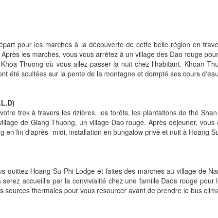
part pour les marches à la découverte de cette belle région en travers
. Après les marches, vous vous arrêtez à un village des Dao rouge pour
Khoa Thuong où vous allez passer la nuit chez l'habitant. Khoan Thu
été scultées sur la pente de la montagne et dompté ses cours d'eau pour
.L.D)
votre trek à travers les rizières, les forêts, les plantations de thé S
village de Giang Thuong, un village Dao rouge. Après déjeuner, vous
g en fin d'après- midi, installation en bungalow privé et nuit à Hoang S
s quittez Hoang Su Phi Lodge et faites des marches au village de Na
s serez accueillis par la convivialité chez une famille Daos rouge pour
sources thermales pour vous resourcer avant de prendre le bus climatis