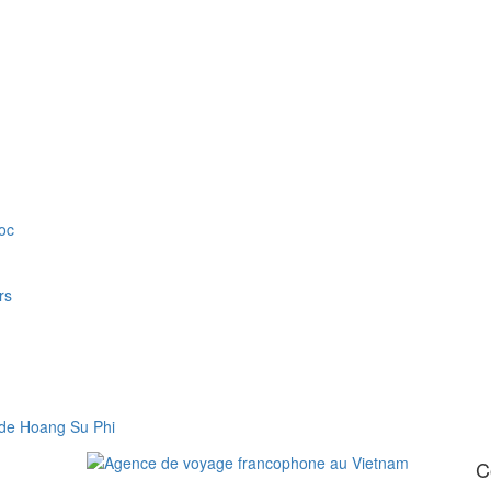
oc
rs
e de Hoang Su Phi
C