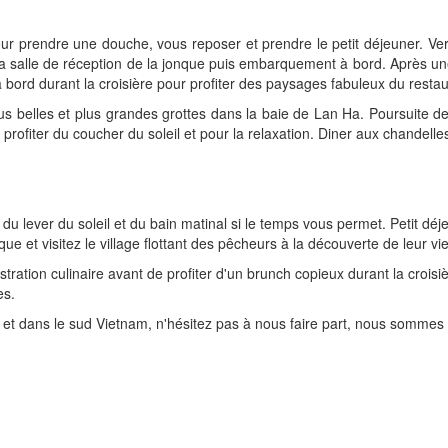
our prendre une douche, vous reposer et prendre le petit déjeuner. Ve
a salle de réception de la jonque puis embarquement à bord. Après une
r à bord durant la croisière pour profiter des paysages fabuleux du resta
us belles et plus grandes grottes dans la baie de Lan Ha. Poursuite de
profiter du coucher du soleil et pour la relaxation. Diner aux chandelles
, du lever du soleil et du bain matinal si le temps vous permet. Petit dé
que et visitez le village flottant des pêcheurs à la découverte de leur vi
tration culinaire avant de profiter d'un brunch copieux durant la crois
es.
e et dans le sud Vietnam, n'hésitez pas à nous faire part, nous sommes 