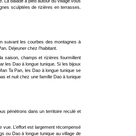
 La balade à pied autour du village vous
nes sculptées de rizières en terrasses.
 en suivant les courbes des montagnes à
an. Déjeuner chez l’habitant.
a saison, champs et rizières fourmillent
ar les Dao à longue tunique. Si les bijoux
Man Ta Pan, les Dao à longue tunique se
pas et nuit chez une famille Dao à tunique
s pénétrons dans un territoire reculé et
de vue. L’effort est largement récompensé
gs ou Dao à longue tunique au village de