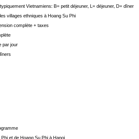
typiquement Vietnamiens: B= petit déjeuner, L= déjeuner, D= dîner
te des villages ethniques à Hoang Su Phi
ension complète + taxes
mplète
 par jour
dîners
s
programme
u Phi et de Hoang Su Phi à Hanoi