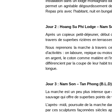
Installation dans un lodge montagnard d
permet un agréable dégourdissement des
Repas pris avec l’habitant, nuit en bung
Jour 2 : Hoang Su Phi Lodge – Nam S
Après un copieux petit-déjeuner, début
travers de superbes rizières en terrasse
Nous reprenons la marche à travers cert
d’activités : on laboure, repique ou mois
en argent, le coton comme matière et l
différencient par la coupe de leur habit 
longue.
Jour 3 : Nam Son – Tan Phong (B.L.D)
La marche est un peu plus intense que c
sauvage qui offre de superbes points de 
L’après- midi, poursuite de la marche da
par ces sculptures façonnées siècles ap