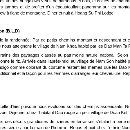
ans un des bungalows vêtus de bambous et bois, et coiffés de chaume.
 jambes et de profiter d’un époustouflant panorama sur les montag
alow à flanc de montagne. Diner et nuit à Hoang Su Phi Lodge.
on (B.L.D)
 de la randonnée. Par de petits chemins montant et descendant et
s nous atteignons le village de Nam Khoa habité par les Dao Man Ta P
ains des paysages classés au patrimoine naturel national. Selon l
sonne le riz. Arrivée dans l’après-midi au village de Nam Son habité p
’indigo comme colorant du costume restent les mêmes que les Dao 
traditionnel et la façon pour les femmes d’arranger leur cheveulure. Re
elle d’hier puisque nous évoluons sur des chemins ascendants. Nou
vue. Déjeuner chez l’habitant Dao rouge au petit village de Doan Ket.
ns des décors grandioses de rizières en terrasses s’étalant à perte 
rès siècles par la main de l’homme. Repas et nuit chez l’ethnie Nun