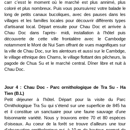
carr c'esst le moment où le marché est plus annimé, plus
coloré et plus nombreux. Puis vous poursuivrez votre balade le
long de petits canaux bucoliques, avec des pauses dans les
villages et les familles locales pour découvrir différents types
d’artisanat local. Départ ensuite pour Chau Doc et arrivée à
Chau Doc dans l'après- midi, installation à l’hôtel puis
découverte de cette ville frontalière avec le Cambodge
notamment le Mont de Nui Sam offrant de vues magnifiques sur
la ville de Chau Doc, sur les alentours et aussi sur le Cambdge,
le village ethnique des Chams, le village flottant des pêcheurs, la
pagode de Chua Su et le marché central. Dîner libre et nuit à
Chau Doc.
Jour 4 : Chau Doc - Parc ornithologique de Tra Su - Ha
Tien (B.L)
Petit déjeuner à l’hôtel. Départ pour la visite du Parc
Ornithologique Tra Su qui s'étend sur une superficie de 845 ha
et il constitue un sanctuaire pour une faune sauvage d'une
foisonnante variété. Nous y trouvons entre 70 et 80 espèces
d'oiseaux. Au coeur de la forêt se trouve d'ailleurs une tour
d'observation ornithologique qui, à 10 m de hauteur, permet de