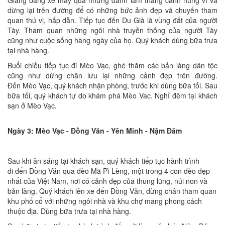
Giang bằng xe máy qua những danh lam thắng cảnh hùng vĩ và
dừng lại trên đường để có những bức ảnh đẹp và chuyến tham
quan thú vị, hấp dẫn. Tiếp tục đến Du Già là vùng đất của người
Tày. Tham quan những ngôi nhà truyền thống của người Tày
cũng như cuộc sống hàng ngày của họ. Quý khách dùng bữa trưa
tại nhà hàng.
Buổi chiều tiếp tục đi Mèo Vạc, ghé thăm các bản làng dân tộc
cũng như dừng chân lưu lại những cảnh đẹp trên đường.
Đến Mèo Vạc, quý khách nhận phòng, trước khi dùng bữa tối. Sau
bữa tối, quý khách tự do khám phá Mèo Vac. Nghỉ đêm tại khách
sạn ở Mèo Vạc.
Ngày 3: Mèo Vạc - Đồng Văn - Yên Minh - Nậm Đăm
Sau khi ăn sáng tại khách sạn, quý khách tiếp tục hành trình
đi đến Đồng Văn qua đèo Mã Pì Lèng, một trong 4 con đèo đẹp
nhất của Việt Nam, nơi có cảnh đẹp của thung lũng, núi non và
bản làng. Quý khách lên xe đến Đồng Văn, dừng chân tham quan
khu phố cổ với những ngôi nhà và khu chợ mang phong cách
thuộc địa. Dùng bữa trưa tại nhà hàng.