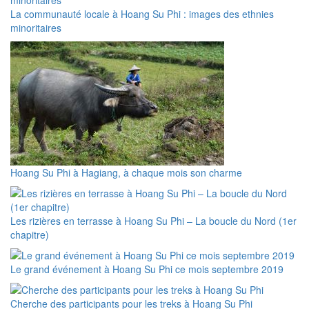
La communauté locale à Hoang Su Phi : images des ethnies
minoritaires
Hoang Su Phi à Hagiang, à chaque mois son charme
Les rizières en terrasse à Hoang Su Phi – La boucle du Nord (1er
chapitre)
Le grand événement à Hoang Su Phi ce mois septembre 2019
Cherche des participants pour les treks à Hoang Su Phi