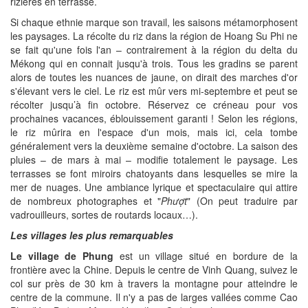
rizières en terrasse.
Si chaque ethnie marque son travail, les saisons métamorphosent
les paysages. La récolte du riz dans la région de Hoang Su Phi ne
se fait qu'une fois l'an – contrairement à la région du delta du
Mékong qui en connait jusqu'à trois. Tous les gradins se parent
alors de toutes les nuances de jaune, on dirait des marches d'or
s'élevant vers le ciel. Le riz est mûr vers mi-septembre et peut se
récolter jusqu’à fin octobre. Réservez ce créneau pour vos
prochaines vacances, éblouissement garanti ! Selon les régions,
le riz mûrira en l'espace d'un mois, mais ici, cela tombe
généralement vers la deuxième semaine d'octobre. La saison des
pluies – de mars à mai – modifie totalement le paysage. Les
terrasses se font miroirs chatoyants dans lesquelles se mire la
mer de nuages. Une ambiance lyrique et spectaculaire qui attire
de nombreux photographes et "
Phượt
" (On peut traduire par
vadrouilleurs, sortes de routards locaux…).
Les villages les plus remarquables
Le village de Phung
est un village situé en bordure de la
frontière avec la Chine. Depuis le centre de Vinh Quang, suivez le
col sur près de 30 km à travers la montagne pour atteindre le
centre de la commune. Il n'y a pas de larges vallées comme Cao