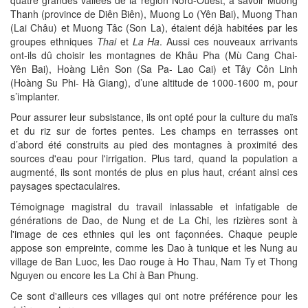
quatre grandes vallées de la région Nord-Ouest, à savoir Muong
Thanh (province de Diên Biên), Muong Lo (Yên Bai), Muong Than
(Lai Châu) et Muong Tâc (Son La), étaient déjà habitées par les
groupes ethniques
Thai
et
La Ha
. Aussi ces nouveaux arrivants
ont-ils dû choisir les montagnes de Khâu Pha (Mù Cang Chai-
Yên Bai), Hoàng Liên Son (Sa Pa- Lao Cai) et Tây Côn Linh
(Hoàng Su Phi- Hà Giang), d’une altitude de 1000-1600 m, pour
s’implanter.
Pour assurer leur subsistance, ils ont opté pour la culture du maïs
et du riz sur de fortes pentes. Les champs en terrasses ont
d’abord été construits au pied des montagnes à proximité des
sources d'eau pour l'irrigation. Plus tard, quand la population a
augmenté, ils sont montés de plus en plus haut, créant ainsi ces
paysages spectaculaires.
Témoignage magistral du travail inlassable et infatigable de
générations de Dao, de Nung et de La Chi, les rizières sont à
l'image de ces ethnies qui les ont façonnées. Chaque peuple
appose son empreinte, comme les Dao à tunique et les Nung au
village de Ban Luoc, les Dao rouge à Ho Thau, Nam Ty et Thong
Nguyen ou encore les La Chi à Ban Phung.
Ce sont d'ailleurs ces villages qui ont notre préférence pour les