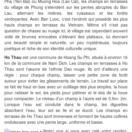
Pha (Yen Bai) ou Muong Hoa (Lao Cai), les champs en terrasses
du village de Phung s'étendent sur les pentes abruptes du Ban
Lau, alternant les rivières, les ruisseaux et les forêts
verdoyantes. Avec Ban Luoc, c'est l'endroit qui possède les plus
hauts champs en terrasse du Vietnam. Même s'il n'est pas
question de chasse au nuage ici, le village est cependant souvent
voilé de brumes enroulées s'élevant des plateaux, lui donnant
une beauté simple et naturelle, un peu mystérieuse, toujours
poétique et riche de son identité culturelle unique.
Ho Thau
est une commune de Hoang Su Phi, située à environ 16
km de la commune de Nam Dich. Les champs en terrasses à Ho
Thau sont l'œuvre de l'ethnie Dao rouge. Ils ont d'ailleurs une
règle : pour chaque champ, laisser une petite zone de forêt
autour pour éviter les glissements de terrain. Le travail sur place
se fait de haut en bas avec un outillage des plus simples, la houe
pour ratisser le sol, les pieds pour piétiner et le dos de la houe
pour compacter. Le niveau d’un champ à l’autre est de 0.5m- 2m.
Lorsque l’eau est conduite dans le champ, les diguettes
absorbent l’eau, leur sol se lie et se durcit. Les champs en
terrasse de Ho Thau sont immenses et forment de hautes collines
onduleuses avec une pente large, uniforme et basse.
Notez que si vous avez raté votre rendez-