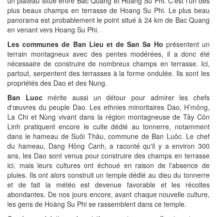
un plateau situé entre Bac Quang et Hoang Su Phi. C'est l'un des
plus beaux champs en terrasse de Hoang Su Phi. Le plus beau
panorama est probablement le point situé à 24 km de Bac Quang
en venant vers Hoang Su Phi.
Les communes de Ban Lieu et de San Sa Ho
présentent un
terrain montagneux avec des pentes modérées, il a donc été
nécessaire de construire de nombreux champs en terrasse. Ici,
partout, serpentent des terrasses à la forme ondulée. Ils sont les
propriétés des Dao et des Nung.
Ban Luoc
mérite aussi un détour pour admirer les chefs
d'œuvres du peuple Dao. Les ethnies minoritaires Dao, H’mông,
La Chi et Nùng vivant dans la région montagneuse de Tây Côn
Linh pratiquent encore le culte dédié au tonnerre, notamment
dans le hameau de Suôi Thâu, commune de Ban Luôc. Le chef
du hameau, Dang Hông Canh, a raconté qu'il y a environ 300
ans, les Dao sont venus pour construire des champs en terrasse
ici, mais leurs cultures ont échoué en raison de l'absence de
pluies. Ils ont alors construit un temple dédié au dieu du tonnerre
et de fait la météo est devenue favorable et les récoltes
abondantes. De nos jours encore, avant chaque nouvelle culture,
les gens de Hoàng Su Phi se rassemblent dans ce temple.