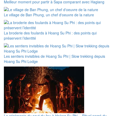
Meilleur moment pour partir à Sapa comparant avec Hagiang
Le village de Ban Phung, un chef d'oeuvre de la nature
La broderie des foulards à Hoang Su Phi : des points qui
préservent l’identité
Les sentiers invisibles de Hoang Su Phi | Slow trekking depuis
Hoang Su Phi Lodge
La cérémonie du saut du feu à Hoàng Su Phì – Rituel sacré du