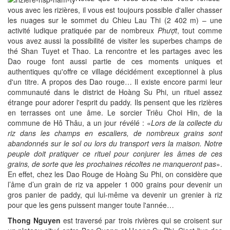
vous avec les rizières, il vous est toujours possible d'aller chasser
les nuages sur le sommet du Chieu Lau Thi (2 402 m) – une
activité ludique pratiquée par de nombreux
Phượt
, tout comme
vous avez aussi la possibilité de visiter les superbes champs de
thé Shan Tuyet et Thao. La rencontre et les partages avec les
Dao rouge font aussi partie de ces moments uniques et
authentiques qu'offre ce village décidément exceptionnel à plus
d'un titre. A propos des Dao rouge… Il existe encore parmi leur
communauté dans le district de Hoàng Su Phi, un rituel assez
étrange pour adorer l'esprit du paddy. Ils pensent que les rizières
en terrasses ont une âme. Le sorcier Triêu Choi Hin, de la
commune de Hô Thâu, a un jour révélé : «
Lors de la collecte du
riz dans les champs en escaliers, de nombreux grains sont
abandonnés sur le sol ou lors du transport vers la maison. Notre
peuple doit pratiquer ce rituel pour conjurer les âmes de ces
grains, de sorte que les prochaines récoltes ne manqueront pas
».
En effet, chez les Dao Rouge de Hoàng Su Phi, on considère que
l’âme d’un grain de riz va appeler 1 000 grains pour devenir un
gros panier de paddy, qui lui-même va devenir un grenier à riz
pour que les gens puissent manger toute l'année…
Thong Nguyen
est traversé par trois rivières qui se croisent sur