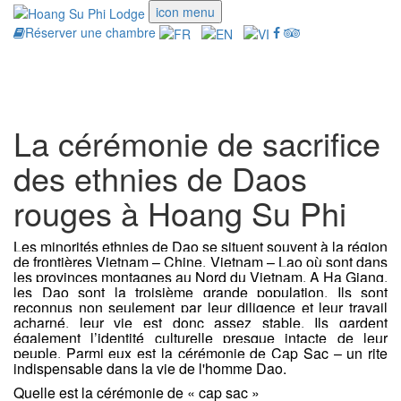
icon menu
Réserver une chambre
Toggle
navigati
La cérémonie de sacrifice
des ethnies de Daos
rouges à Hoang Su Phi
Les minorités ethnies de Dao se situent souvent à la région
de frontières Vietnam – Chine, Vietnam – Lao où sont dans
les provinces montagnes au Nord du Vietnam. A Ha Giang,
les Dao sont la troisième grande population. Ils sont
reconnus non seulement par leur
diligence et leur travail
acharné, leur vie est donc assez stable. Ils gardent
également l’identité culturelle presque intacte de leur
peuple. Parmi eux est la cérémonie de Cap Sac – un rite
indispensable dans la vie de l'homme Dao.
Quelle est la cérémonie de « cap sac »