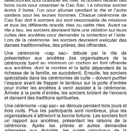
sélectionnés pour pratiquer les rites. Ils doivent réparer des
bons jours pour organiser le Cap Sac. Le principe sorcier
écrira 2 livres, l’un pour allumer pendant le rite et l’autre
gardera pour les jeunes hommes. Chaque cérémonie de
Cap Sac doit 6 sorciers qui sont responsable de missions
et tous les différents grands rites ou petits rites. Avant ce
rite a lieu, les sorciers devraient faire une oblation sur leurs
cultes des ancêtres pour demander la protection et l’aide.
Lors de la cérémonie, les sorciers devraient exécuter des
danses traditionnelles, des prières, des offrandes.
Une cérémonie «cap sac» débute par le rite de
présentation aux ancêtres (les organisateurs de la
cérémonie tuent au minimum un cochon en font offrande
aux ancêtres,
dont le nombre et la taille dépendent de la
richesse de la famille, se succèdent
). Ensuite, les sorciers
spécialisés dans les cérémonies de culte – doivent purifier
l’espace avant de frapper le tambour sur la porte d’entrée
pour inviter les ancêtres à venir assister à la cérémonie.
Arrivée à la porte d’entrée, les sorciers brûlent de l'encens
et dansent des traditions spirituelles.
Une cérémonie «cap sac» se déroule pendant trois jours et
trois nuits. Plus les participants sont nombreux, plus les
organisateurs s’attireront la bonne fortune. Les sorciers font
un rapport aux ancêtres, présentant les raisons de la
cérémonie. Après les prières et autres demandes
adressées aux divinités, les sujets principaux de la