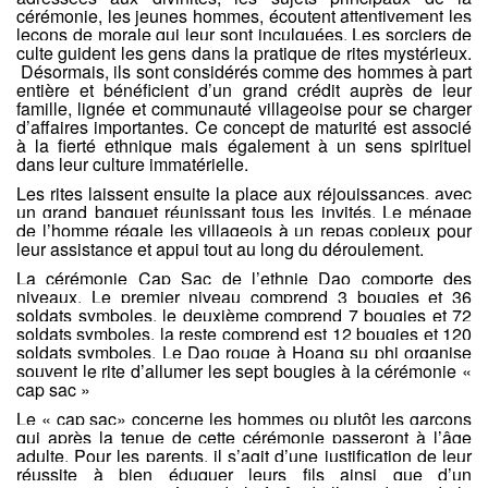
cérémonie, les jeunes hommes, écoutent attentivement les
leçons de morale qui leur sont inculquées.
Les sorciers de
culte guident les gens dans la pratique de rites mystérieux.
Désormais, ils sont considérés comme des hommes à part
entière et bénéficient d’un grand crédit auprès de leur
famille, lignée et communauté villageoise pour se charger
d’affaires importantes. Ce concept de maturité est associé
à la fierté ethnique mais également à un sens spirituel
dans leur culture immatérielle.
Les rites laissent ensuite la place aux réjouissances, avec
un grand banquet réunissant tous les invités.
Le ménage
de l’homme régale les villageois à un repas copieux pour
leur assistance et appui tout au long du déroulement.
La cérémonie Cap Sac de l’ethnie Dao comporte des
niveaux. Le premier niveau comprend 3 bougies et 36
soldats symboles, le deuxième comprend 7 bougies et 72
soldats symboles, la reste comprend est 12 bougies et 120
soldats symboles. Le Dao rouge à Hoang su phi organise
souvent le rite d’allumer les sept bougies à la cérémonie «
cap sac »
Le « cap sac» concerne les hommes ou plutôt les garçons
qui après la tenue de cette cérémonie passeront à l’âge
adulte. Pour les parents, il s’agit d’une justification de leur
réussite à bien éduquer leurs fils ainsi que d’un