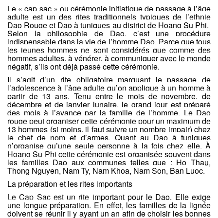
Le « cap sac » ou cérémonie initiatique de passage à l’âge
adulte est un des rites traditionnels typiques de l’ethnie
Dao Rouge et Dao à tuniques au district de Hoang Su Phi.
Selon la philosophie de Dao, c’est une procédure
indispensable dans la vie de l’homme Dao. Parce que tous
les jeunes hommes ne sont considérés que comme des
hommes adultes, à vénérer, à communiquer avec le monde
négatif, s’ils ont déjà passé cette cérémonie.
Il s’agit d’un rite obligatoire marquant le passage de
l’adolescence à l’âge adulte qu’on applique à un homme à
partir de 13 ans. Tenu entre le mois de novembre, de
décembre et de janvier lunaire, le grand jour est préparé
des mois à l’avance par la famille de l’homme. Le Dao
rouge peut organiser cette cérémonie pour un maximum de
13 hommes (si moins, il faut suivre un nombre impair) chez
le
chef de nom et d’armes. Quant au Dao à tuniques
n’organise qu’une seule personne à la fois chez elle. À
Hoang Su Phi cette cérémonie est organisée souvent dans
les familles Dao aux communes telles que : Ho Thau,
Thong Nguyen, Nam Ty, Nam Khoa, Nam Son, Ban Luoc.
La préparation et les rites importants
Le Cap Sac est un rite important pour le Dao. Elle exige
une longue préparation.
En effet, les familles de la lignée
doivent se réunir il y ayant un an afin de choisir les bonnes