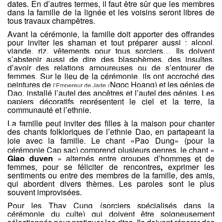
dates. En d’autres termes, il faut être sûr que les membres
dans la famille de la lignée et les voisins seront libres de
tous travaux champêtres.
Avant la cérémonie, la famille doit apporter des offrandes
pour inviter les shaman et tout préparer aussi : alcool,
viande, riz, vêtements pour tous sorciers…
Ils doivent
s’abstenir aussi de dire des blasphèmes, des insultes,
d’avoir des relations amoureuses ou de s’entourer de
femmes. Sur le lieu de la cérémonie, ils ont accroché des
peintures de
Ngoc Hoang) et les génies de
l’Empereur de Jade (
Dao, installé l’autel des ancêtres et l’autel des génies. Les
papiers décoratifs représentent le ciel et la terre, la
communauté et l’ethnie.
La famille peut inviter des filles à la maison pour chanter
des
chants folkloriques de l’ethnie Dao, en partageant la
joie avec la famille.
Le chant «Pao Dung» (
pour la
cérémonie Cap sac
) comprend plusieurs genres, le chant «
Giao duyen
» alternés entre groupes d’hommes et de
femmes, pour se féliciter de rencontres
,
exprimer les
sentiments ou entre des membres de la famille, des amis,
qui abordent divers thèmes. Les paroles sont le plus
souvent improvisées.
Pour les Thay Cung (sorciers spécialisés dans la
cérémonie du culte) qui doivent être soigneusement